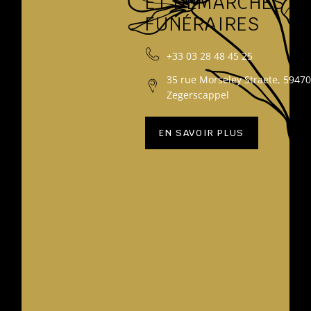
ET DÉMARCHES
FUNÉRAIRES
+33 03 28 48 45 25
35 rue Morseley Straete, 59470
Zegerscappel
EN SAVOIR PLUS