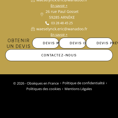
En savoir +
26 rue Paul Gosset
59285 ARNÈKE
03 28 48 45 25
waeselynck.eric@wanadoo.fr
En savoir +
OBTENIR
DEVIS MARBRERIE
DEVIS OBSÈQUES
DEVIS PR
UN DEVIS
CONTACTEZ-NOUS
© 2026 - Obsèques en France
Politique de confidentialité
Politiques des cookies
Mentions Légales